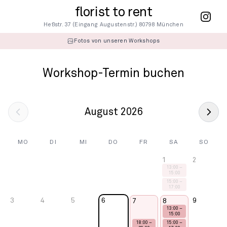
florist to rent
Heßstr. 37 (Eingang Augustenstr.) 80798 München
Fotos von unseren Workshops
Workshop-Termin buchen
August
2026
MO
DI
MI
DO
FR
SA
SO
1
2
13:00
–
15:00
15:00
–
17:00
3
4
5
6
9
7
8
13:00
–
15:00
18:00
–
15:00
–